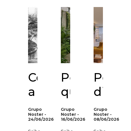
Como
Por
Pé-
a
que
direit
incorporação
áreas
alto
Grupo
Grupo
Grupo
Noster -
Noster -
Noster -
imobiliária
verdes
e
24/06/2026
16/06/2026
08/06/2026