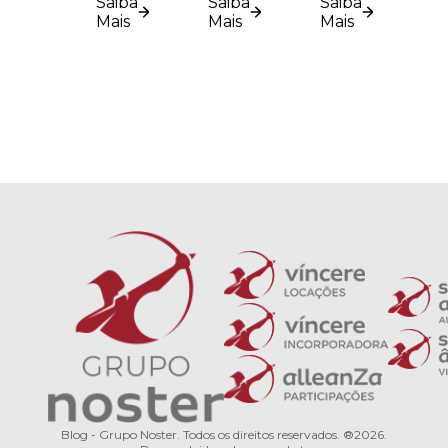
influencia
fazem
grand
Saiba
Saiba
Saiba
Mais
Mais
Mais
o
diferença
abertu
crescimento
no
por
urbano?
residencial
que
fazem
difer
no
confo
do
Blog - Grupo Noster. Todos os direitos reservados. ®2026.