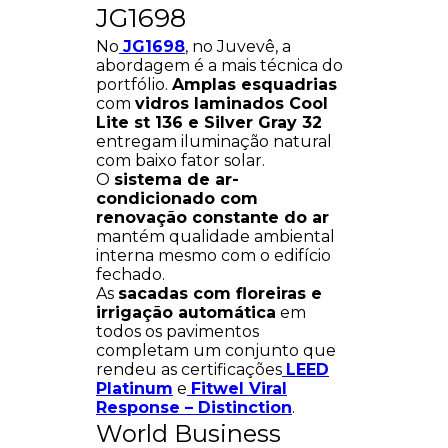
JG1698
No
JG1698
, no Juvevê, a
abordagem é a mais técnica do
portfólio.
Amplas esquadrias
com
vidros laminados Cool
Lite st 136 e Silver Gray 32
entregam iluminação natural
com baixo fator solar.
O
sistema de ar-
condicionado com
renovação constante do ar
mantém qualidade ambiental
interna mesmo com o edifício
fechado.
As
sacadas com floreiras e
irrigação automática
em
todos os pavimentos
completam um conjunto que
rendeu as certificações
LEED
Platinum
e
Fitwel Viral
Response – Distinction
.
World Business