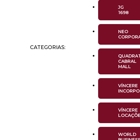
JG
1698
NEO
CORPOR
CATEGORIAS:
QUADRA
CABRAL
MALL
VÍNCERE
INCORP
VÍNCERE
LOCAÇÕ
WORLD
BUSINES