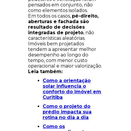
pensados em conjunto, não
como elementos isolados.
Em todos os casos,
pé-direito,
aberturas e fachada são
resultado de decisões
integradas de projeto
, não
características aleatórias.
Imóveis bem projetados
tendem a apresentar melhor
desempenho ao longo do
tempo, com menor custo
operacional e maior valorização.
Leia também:
Como a orientação
solar influencia o
conforto do imóvel em
Curitiba
Como o projeto do
prédio impacta sua
rotina no dia a dia
Como os