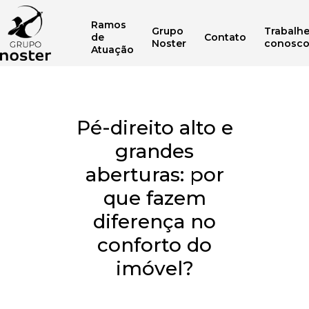
Ramos
Grupo
Trabalh
de
Contato
Noster
conosc
Atuação
Pé-direito alto e
grandes
aberturas: por
que fazem
diferença no
conforto do
imóvel?