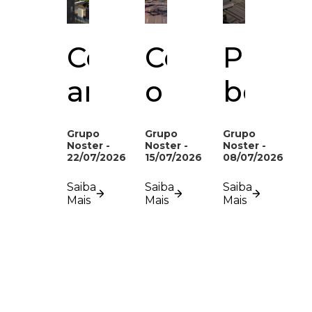
Como
Como
Plant
analisar
o
bem
o
turismo
resolv
Grupo
Grupo
Grupo
Noster -
Noster -
Noster -
potencial
impacta
por
22/07/2026
15/07/2026
08/07/2026
de
o
que
Saiba
Saiba
Saiba
Mais
Mais
Mais
consumo
mercado
ela
de
de
faz
uma
imóveis
difer