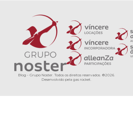
região
em
na
antes
Curitiba?
hora
de
de
investir?
compr
um
Blog - Grupo Noster. Todos os direitos reservados. ®2026.
imóve
Desenvolvido pela
gas rocket
.